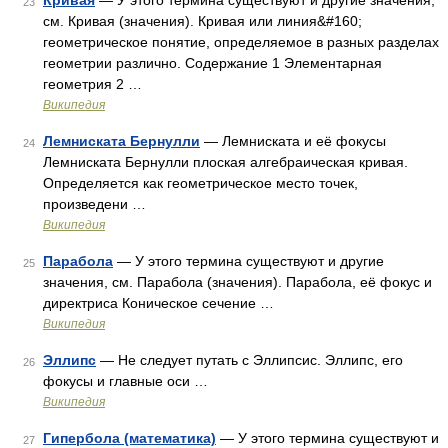
Кривая
— У этого термина существуют и другие значения,
23
см. Кривая (значения). Кривая или линия&#160;
геометрическое понятие, определяемое в разных разделах
геометрии различно. Содержание 1 Элементарная
геометрия 2 …
Википедия
Лемниската Бернулли
— Лемниската и её фокусы
24
Лемниската Бернулли плоская алгебраическая кривая.
Определяется как геометрическое место точек,
произведени …
Википедия
Парабола
— У этого термина существуют и другие
25
значения, см. Парабола (значения). Парабола, её фокус и
директриса Коническое сечение …
Википедия
Эллипс
— Не следует путать с Эллипсис. Эллипс, его
26
фокусы и главные оси …
Википедия
Гипербола (математика)
— У этого термина существуют и
27