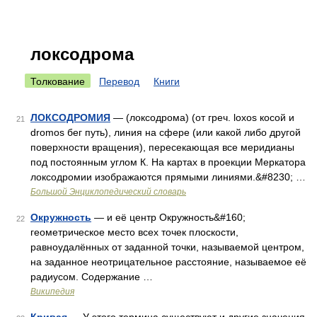
локсодрома
Толкование
Перевод
Книги
ЛОКСОДРОМИЯ
— (локсодрома) (от греч. loxos косой и
21
dromos бег путь), линия на сфере (или какой либо другой
поверхности вращения), пересекающая все меридианы
под постоянным углом К. На картах в проекции Меркатора
локсодромии изображаются прямыми линиями.&#8230; …
Большой Энциклопедический словарь
Окружность
— и её центр Окружность&#160;
22
геометрическое место всех точек плоскости,
равноудалённых от заданной точки, называемой центром,
на заданное неотрицательное расстояние, называемое её
радиусом. Содержание …
Википедия