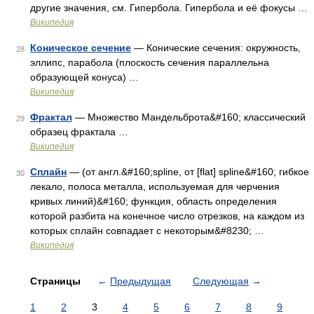
другие значения, см. Гипербола. Гипербола и её фокусы …
Википедия
Коническое сечение
— Конические сечения: окружность,
28
эллипс, парабола (плоскость сечения параллельна
образующей конуса) …
Википедия
Фрактал
— Множество Мандельброта&#160; классический
29
образец фрактала …
Википедия
Сплайн
— (от англ.&#160;spline, от [flat] spline&#160; гибкое
30
лекало, полоса металла, используемая для черчения
кривых линий)&#160; функция, область определения
которой разбита на конечное число отрезков, на каждом из
которых сплайн совпадает с некоторым&#8230; …
Википедия
Страницы
←
Предыдущая
Следующая
→
1
2
3
4
5
6
7
8
9